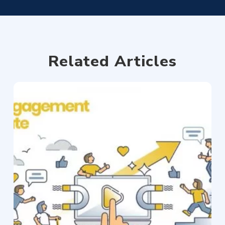
Related Articles