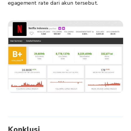
egagement rate dari akun tersebut.
Konklusi