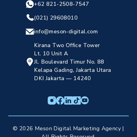
+62 821-2508-7547
(021) 29608010
info@meson-digital.com
Kirana Two Office Tower
Lt. 10 Unit A
Jl. Boulevard Timur No. 88
Kelapa Gading, Jakarta Utara
DKI Jakarta — 14240
© 2026 Meson Digital Marketing Agency |
All Rights Reserved.