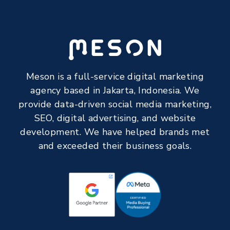
Meson is a full-service digital marketing
agency based in Jakarta, Indonesia. We
provide data-driven social media marketing,
SEO, digital advertising, and website
development. We have helped brands met
and exceeded their business goals.