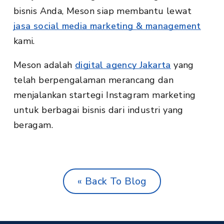
bisnis Anda, Meson siap membantu lewat
jasa social media marketing & management
kami.
Meson adalah
digital agency Jakarta
yang
telah berpengalaman merancang dan
menjalankan startegi Instagram marketing
untuk berbagai bisnis dari industri yang
beragam.
« Back To Blog