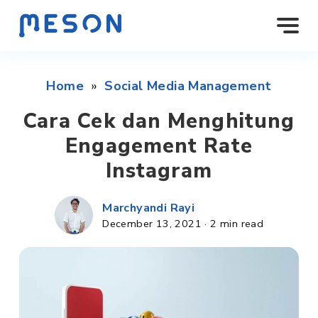
Home
»
Social Media Management
Cara Cek dan Menghitung
Engagement Rate
Instagram
Marchyandi Rayi
December 13, 2021
·
2 min read