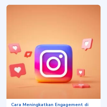
Cara Meningkatkan Engagement di