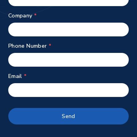
Company
Phone Number
Email