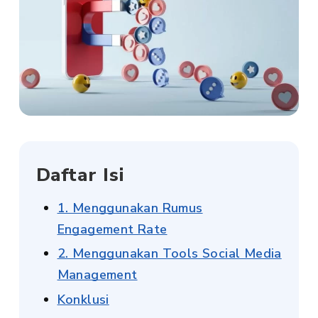
Daftar Isi
1. Menggunakan Rumus
Engagement Rate
2. Menggunakan Tools Social Media
Management
Konklusi