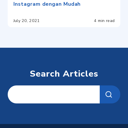
Instagram dengan Mudah
July 20, 2021
4 min read
Search Articles