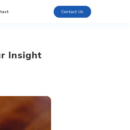
tact
Contact Us
r Insight