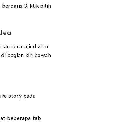
ergaris 3, klik pilih
ideo
gan secara individu
s
di bagian kiri bawah
uka story pada
hat beberapa tab